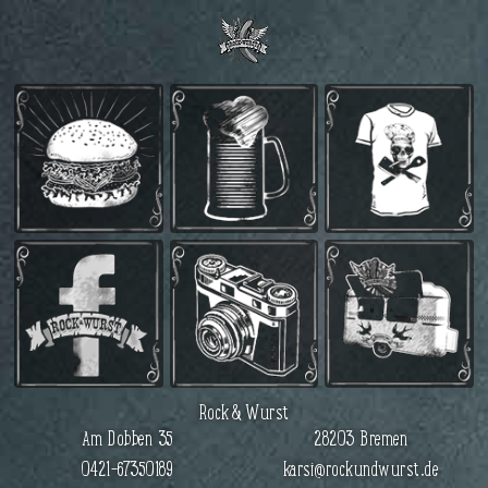
Rock & Wurst
Am Dobben 35
28203 Bremen
0421–67350189
karsi@rockundwurst.de